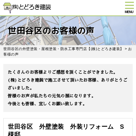
tog
nav
MENU
Skip
to
世田谷区のお客様の声
main
content
世田谷区の外壁塗装・屋根塗装・防水工事専門店【(株)とどろき建装】
> お
客様の声
たくさんのお客様よりご感想を頂くことができました。
(株)とどろき建装で施工させて頂いたお客様、ありがとうご
ざいました。
皆様のお声が私たちの元気の源になります。
今後とも皆様、宜しくお願い致します。
世田谷区 外壁塗装 外装リフォーム S
様邸