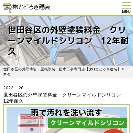
tog
nav
MENU
Skip
to
世田谷区の外壁塗装料金 クリ
main
content
ーンマイルドシリコン 12年耐
久
世田谷区の外壁塗装・屋根塗装・防水工事専門店【(株)とどろき建装】
>
料金
2022.1.26
世田谷区の外壁塗装料金 クリーンマイルドシリコン
12年耐久