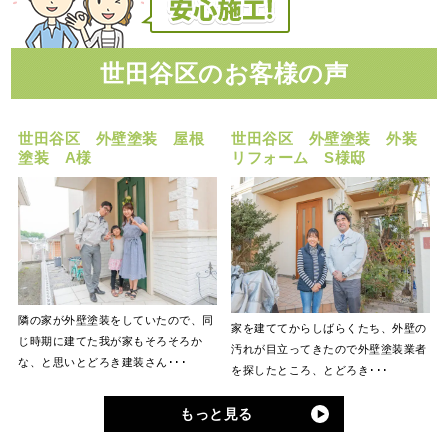
世田谷区のお客様の声
世田谷区 外壁塗装 屋根
世田谷区 外壁塗装 外装
塗装 A様
リフォーム S様邸
隣の家が外壁塗装をしていたので、同
家を建ててからしばらくたち、外壁の
じ時期に建てた我が家もそろそろか
汚れが目立ってきたので外壁塗装業者
な、と思いとどろき建装さん･･･
を探したところ、とどろき･･･
もっと見る