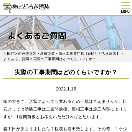
tog
nav
MENU
Skip
to
main
よくあるご質問
content
世田谷区の外壁塗装・屋根塗装・防水工事専門店【(株)とどろき建装】
>
よくあるご質問
> 実際の工事期間はどのくらいですか？
実際の工事期間はどのくらいですか？
2022.1.16
家の大きさ、形状によっても変わるため一概は言えませんが、目
安としては塗装工事は二週間前後、屋根工事は施工内容によりま
すが、1週間前後とお考えいただければと思います。
着工日が決まりましたら工程表も提出致します。その際、スケジ