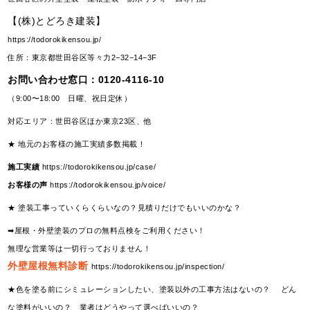
【(株)とどろき建装】
https://todorokikensou.jp/
住所：東京都世田谷区等々力2−32−14−3F
お問い合わせ窓口：
0120-4116-10
（9:00〜18:00 日曜、祝日定休）
対応エリア：世田谷区ほか東京23区、他
★ 地元のお客様の施工実績多数掲載！
施工実績
https://todorokikensou.jp/case/
お客様の声
https://todorokikensou.jp/voice/
★ 塗装工事っていくらくらいなの？見積りだけでもいいのかな？
➡屋根・外壁塗装のプロの無料点検をご利用ください！
無理な営業等は一切行っておりません！
外壁屋根無料診断
https://todorokikensou.jp/inspection/
★色を塗る前にシミュレーションしたい、塗装以外の工事方法はないの？ どん
な塗料がいいの？ 業者はどうやって選べばいいの？