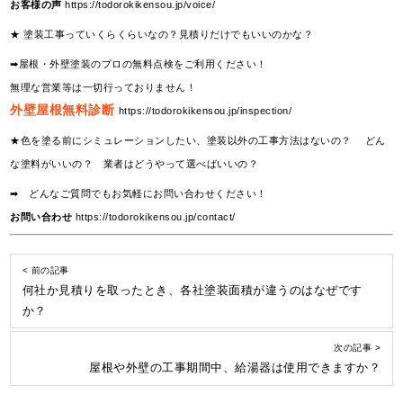
お客様の声
https://todorokikensou.jp/voice/
★ 塗装工事っていくらくらいなの？見積りだけでもいいのかな？
➡屋根・外壁塗装のプロの無料点検をご利用ください！
無理な営業等は一切行っておりません！
外壁屋根無料診断
https://todorokikensou.jp/inspection/
★色を塗る前にシミュレーションしたい、塗装以外の工事方法はないの？ どん
な塗料がいいの？ 業者はどうやって選べばいいの？
➡ どんなご質問でもお気軽にお問い合わせください！
お問い合わせ
https://todorokikensou.jp/contact/
< 前の記事
何社か見積りを取ったとき、各社塗装面積が違うのはなぜです
か？
次の記事 >
屋根や外壁の工事期間中、給湯器は使用できますか？