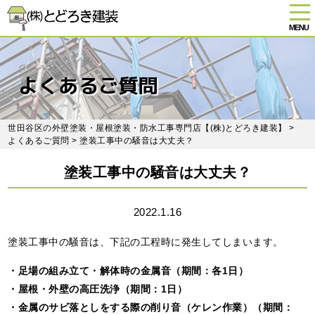
tog
nav
MENU
Skip
to
main
よくあるご質問
content
世田谷区の外壁塗装・屋根塗装・防水工事専門店【(株)とどろき建装】
>
よくあるご質問
> 塗装工事中の騒音は大丈夫？
塗装工事中の騒音は大丈夫？
2022.1.16
塗装工事中の騒音は、下記の工程時に発生してしまいます。
・足場の組み立て・解体時の金属音（期間：各1日）
・屋根・外壁の高圧洗浄（期間：1日）
・金属のサビ落としをする際の削り音（ケレン作業）（期間：