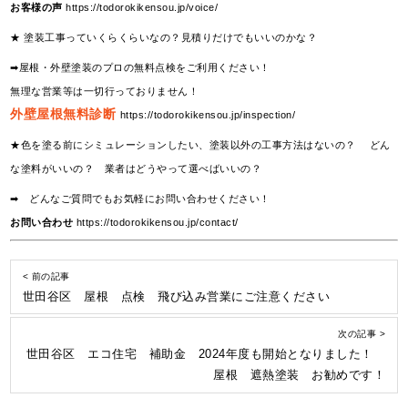
お客様の声
https://todorokikensou.jp/voice/
★ 塗装工事っていくらくらいなの？見積りだけでもいいのかな？
➡屋根・外壁塗装のプロの無料点検をご利用ください！
無理な営業等は一切行っておりません！
外壁屋根無料診断
https://todorokikensou.jp/inspection/
★色を塗る前にシミュレーションしたい、塗装以外の工事方法はないの？ どん
な塗料がいいの？ 業者はどうやって選べばいいの？
➡ どんなご質問でもお気軽にお問い合わせください！
お問い合わせ
https://todorokikensou.jp/contact/
< 前の記事
世田谷区 屋根 点検 飛び込み営業にご注意ください
次の記事 >
世田谷区 エコ住宅 補助金 2024年度も開始となりました！
屋根 遮熱塗装 お勧めです！